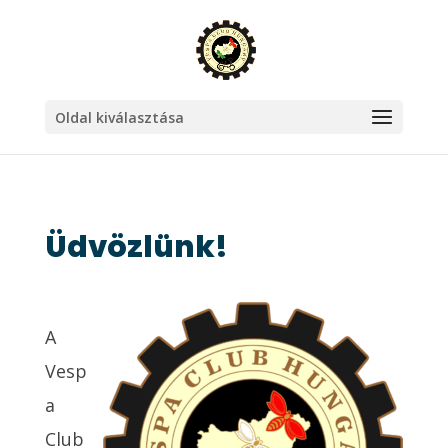
Oldal kiválasztása
Üdvözlünk!
A
Vesp
a
Club