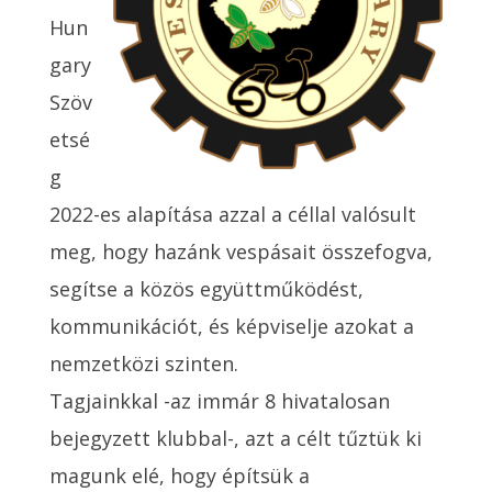
Hun
gary
Szöv
etsé
g
2022-es alapítása azzal a céllal valósult
meg, hogy
hazánk vespásait összefogva,
segítse a közös együttműködést,
kommunikációt, és képviselje azokat a
nemzetközi szinten.
Tagjainkkal -az immár 8 hivatalosan
bejegyzett klubbal-,
azt a célt tűztük ki
magunk elé, hogy építsük a