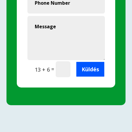
=
Küldés
13 + 6