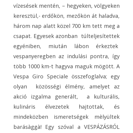
vízesések mentén, – hegyeken, völgyeken
keresztül,- erdőkön, mezőkön át haladva,
három nap alatt közel 700 km tett meg a
csapat. Egyesek azonban túlteljesítettek
egyéniben, miután lábon érkeztek
vespanyeregben az indulási pontra, így
több 1000 km-t hagyva maguk mögött. A
Vespa Giro Speciale összefoglalva; egy
olyan közösségi élmény, amelyet az
akció izgalma generált, a kulturális,
kulináris élvezetek hajtottak, és
mindeközben ismeretségek mèlyültek
barásàggà! Egy szóval a VESPÁZÁSRÓL